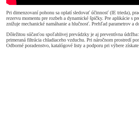
Pri dimenzovaní pohonu sa oplatí sledovať účinnosť (IE trieda), pra
rezervu momentu pre rozbeh a dynamické špičky. Pre aplikácie s p
znižuje mechanické namáhanie a hlučnosť. Prehľad parametrov a do
Dôležitou súčasťou spoľahlivej prevádzky je aj preventívna údržba: s
primeraná filtrácia chladiaceho vzduchu. Pri náročnom prostredí p
Odborné poradenstvo, katalógové listy a podporu pri výbere získate