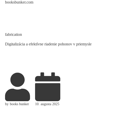
booksbunker.com
Skip
to
content
Category
fabrication
Digitalizácia a efektívne riadenie pohonov v priemysle
by
books bunker
10. augusta 2025