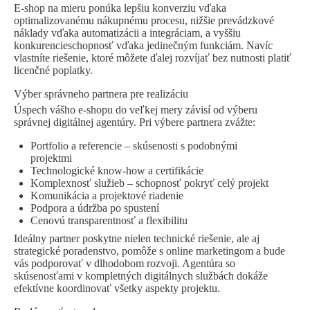
E-shop na mieru ponúka lepšiu konverziu vďaka
optimalizovanému nákupnému procesu, nižšie prevádzkové
náklady vďaka automatizácii a integráciam, a vyššiu
konkurencieschopnosť vďaka jedinečným funkciám. Navíc
vlastníte riešenie, ktoré môžete ďalej rozvíjať bez nutnosti platiť
licenčné poplatky.
Výber správneho partnera pre realizáciu
Úspech vášho e-shopu do veľkej mery závisí od výberu
správnej digitálnej agentúry. Pri výbere partnera zvážte:
Portfolio a referencie – skúsenosti s podobnými
projektmi
Technologické know-how a certifikácie
Komplexnosť služieb – schopnosť pokryť celý projekt
Komunikácia a projektové riadenie
Podpora a údržba po spustení
Cenovú transparentnosť a flexibilitu
Ideálny partner poskytne nielen technické riešenie, ale aj
strategické poradenstvo, pomôže s online marketingom a bude
vás podporovať v dlhodobom rozvoji. Agentúra so
skúsenosťami v kompletných digitálnych službách dokáže
efektívne koordinovať všetky aspekty projektu.