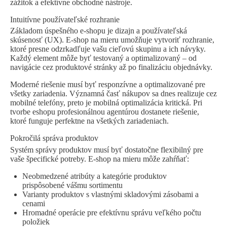
zážitok a efektívne obchodné nástroje.
Intuitívne používateľské rozhranie
Základom úspešného e-shopu je dizajn a používateľská
skúsenosť (UX). E-shop na mieru umožňuje vytvoriť rozhranie,
ktoré presne odzrkadľuje vašu cieľovú skupinu a ich návyky.
Každý element môže byť testovaný a optimalizovaný – od
navigácie cez produktové stránky až po finalizáciu objednávky.
Moderné riešenie musí byť responzívne a optimalizované pre
všetky zariadenia. Významná časť nákupov sa dnes realizuje cez
mobilné telefóny, preto je mobilná optimalizácia kritická. Pri
tvorbe eshopu
profesionálnou agentúrou dostanete riešenie,
ktoré funguje perfektne na všetkých zariadeniach.
Pokročilá správa produktov
Systém správy produktov musí byť dostatočne flexibilný pre
vaše špecifické potreby. E-shop na mieru môže zahŕňať:
Neobmedzené atribúty a kategórie produktov
prispôsobené vášmu sortimentu
Varianty produktov s vlastnými skladovými zásobami a
cenami
Hromadné operácie pre efektívnu správu veľkého počtu
položiek