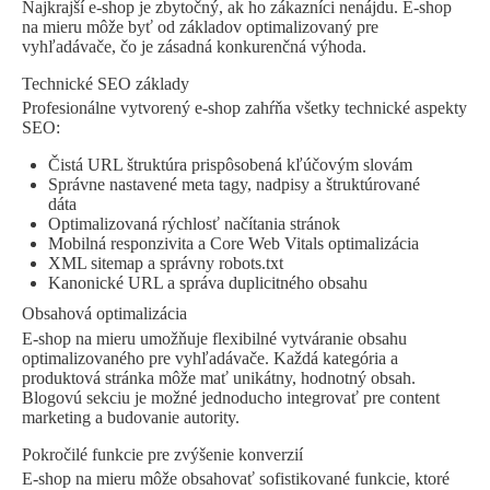
Najkrajší e-shop je zbytočný, ak ho zákazníci nenájdu. E-shop
na mieru môže byť od základov optimalizovaný pre
vyhľadávače, čo je zásadná konkurenčná výhoda.
Technické SEO základy
Profesionálne vytvorený e-shop zahŕňa všetky technické aspekty
SEO:
Čistá URL štruktúra prispôsobená kľúčovým slovám
Správne nastavené meta tagy, nadpisy a štruktúrované
dáta
Optimalizovaná rýchlosť načítania stránok
Mobilná responzivita a Core Web Vitals optimalizácia
XML sitemap a správny robots.txt
Kanonické URL a správa duplicitného obsahu
Obsahová optimalizácia
E-shop na mieru umožňuje flexibilné vytváranie obsahu
optimalizovaného pre vyhľadávače. Každá kategória a
produktová stránka môže mať unikátny, hodnotný obsah.
Blogovú sekciu je možné jednoducho integrovať pre content
marketing a budovanie autority.
Pokročilé funkcie pre zvýšenie konverzií
E-shop na mieru môže obsahovať sofistikované funkcie, ktoré