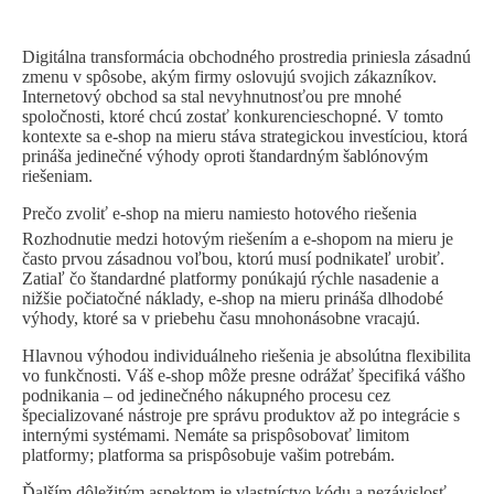
Digitálna transformácia obchodného prostredia priniesla zásadnú
zmenu v spôsobe, akým firmy oslovujú svojich zákazníkov.
Internetový obchod
sa stal nevyhnutnosťou pre mnohé
spoločnosti, ktoré chcú zostať konkurencieschopné. V tomto
kontexte sa e-shop na mieru stáva strategickou investíciou, ktorá
prináša jedinečné výhody oproti štandardným šablónovým
riešeniam.
Prečo zvoliť e-shop na mieru namiesto hotového riešenia
Rozhodnutie medzi hotovým riešením a e-shopom na mieru je
často prvou zásadnou voľbou, ktorú musí podnikateľ urobiť.
Zatiaľ čo štandardné platformy ponúkajú rýchle nasadenie a
nižšie počiatočné náklady, e-shop na mieru prináša dlhodobé
výhody, ktoré sa v priebehu času mnohonásobne vracajú.
Hlavnou výhodou individuálneho riešenia je absolútna flexibilita
vo funkčnosti. Váš e-shop môže presne odrážať špecifiká vášho
podnikania – od jedinečného nákupného procesu cez
špecializované nástroje pre správu produktov až po integrácie s
internými systémami. Nemáte sa prispôsobovať limitom
platformy; platforma sa prispôsobuje vašim potrebám.
Ďalším dôležitým aspektom je vlastníctvo kódu a nezávislosť.