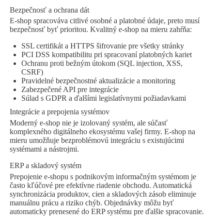
Bezpečnosť a ochrana dát
E-shop spracováva citlivé osobné a platobné údaje, preto musí
bezpečnosť byť prioritou. Kvalitný e-shop na mieru zahŕňa:
SSL certifikát a HTTPS šifrovanie pre všetky stránky
PCI DSS kompatibilitu pri spracovaní platobných kariet
Ochranu proti bežným útokom (SQL injection, XSS,
CSRF)
Pravidelné bezpečnostné aktualizácie a monitoring
Zabezpečené API pre integrácie
Súlad s GDPR a ďalšími legislatívnymi požiadavkami
Integrácie a prepojenia systémov
Moderný e-shop nie je izolovaný systém, ale súčasť
komplexného digitálneho ekosystému vašej firmy. E-shop na
mieru umožňuje bezproblémovú integráciu s existujúcimi
systémami a nástrojmi.
ERP a skladový systém
Prepojenie e-shopu s podnikovým informačným systémom je
často kľúčové pre efektívne riadenie obchodu. Automatická
synchronizácia produktov, cien a skladových zásob eliminuje
manuálnu prácu a riziko chýb. Objednávky môžu byť
automaticky prenesené do ERP systému pre ďalšie spracovanie.