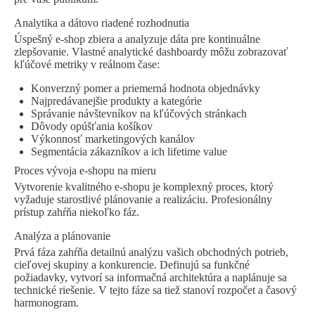
Analytika a dátovo riadené rozhodnutia
Úspešný e-shop zbiera a analyzuje dáta pre kontinuálne
zlepšovanie. Vlastné analytické dashboardy môžu zobrazovať
kľúčové metriky v reálnom čase:
Konverzný pomer a priemerná hodnota objednávky
Najpredávanejšie produkty a kategórie
Správanie návštevníkov na kľúčových stránkach
Dôvody opúšťania košíkov
Výkonnosť marketingových kanálov
Segmentácia zákazníkov a ich lifetime value
Proces vývoja e-shopu na mieru
Vytvorenie kvalitného e-shopu je komplexný proces, ktorý
vyžaduje starostlivé plánovanie a realizáciu. Profesionálny
prístup zahŕňa niekoľko fáz.
Analýza a plánovanie
Prvá fáza zahŕňa detailnú analýzu vašich obchodných potrieb,
cieľovej skupiny a konkurencie. Definujú sa funkčné
požiadavky, vytvorí sa informačná architektúra a naplánuje sa
technické riešenie. V tejto fáze sa tiež stanoví rozpočet a časový
harmonogram.