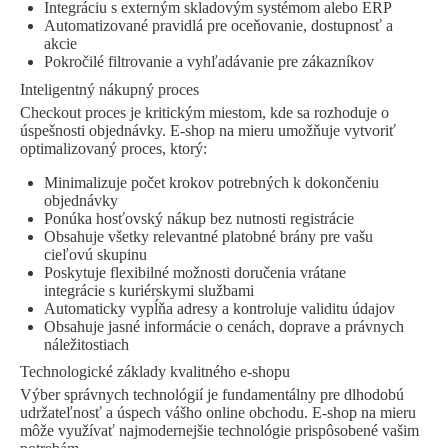
Integráciu s externým skladovým systémom alebo ERP
Automatizované pravidlá pre oceňovanie, dostupnosť a
akcie
Pokročilé filtrovanie a vyhľadávanie pre zákazníkov
Inteligentný nákupný proces
Checkout proces je kritickým miestom, kde sa rozhoduje o
úspešnosti objednávky. E-shop na mieru umožňuje vytvoriť
optimalizovaný proces, ktorý:
Minimalizuje počet krokov potrebných k dokončeniu
objednávky
Ponúka hosťovský nákup bez nutnosti registrácie
Obsahuje všetky relevantné platobné brány pre vašu
cieľovú skupinu
Poskytuje flexibilné možnosti doručenia vrátane
integrácie s kuriérskymi službami
Automaticky vypĺňa adresy a kontroluje validitu údajov
Obsahuje jasné informácie o cenách, doprave a právnych
náležitostiach
Technologické základy kvalitného e-shopu
Výber správnych technológií je fundamentálny pre dlhodobú
udržateľnosť a úspech vášho online obchodu. E-shop na mieru
môže využívať najmodernejšie technológie prispôsobené vašim