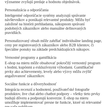
významne zvyšujú predaje a hodnotu objednávok.
Personalizácia a odporúčania
Inteligentné odporúčacie systémy analyzujú správanie
návštevníkov a ponúkajú relevantné produkty. Môžu byť
založené na histórii prehliadania, nákupnom správaní
podobných zákazníkov alebo manuálne definovaných
pravidlách.
Personalizovaný obsah môže zahŕňať individuálne landing page,
ceny pre registrovaných zákazníkov alebo B2B klientov, či
špeciálne ponuky na základe predchádzajúcich nákupov.
Vernostné programy a gamifikácia
E-shop na mieru môže obsahovať pokročilý vernostný program
s bodmi, kupónmi a exkluzívnymi výhodami. Gamifikačné
prvky ako achievementy, levely alebo výzvy môžu zvýšiť
angažovanosť zákazníkov.
Sociálne funkcie a dôveryhodnosť
Integrácia recenzií a hodnotení, používateľské fotografie
produktov, live chat alebo chatbot podpory – všetky tieto prvky
budujú dôveru a podporujú konverzie. E-shop na mieru
umožňuje implementovať presne tie funkcie, ktoré sú relevantné
pre vaše publikum.