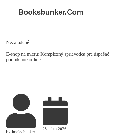
Booksbunker.com
Skip
to
content
Category
Nezaradené
E-shop na mieru: Komplexný sprievodca pre úspešné
podnikanie online
28. júna 2026
by
books bunker