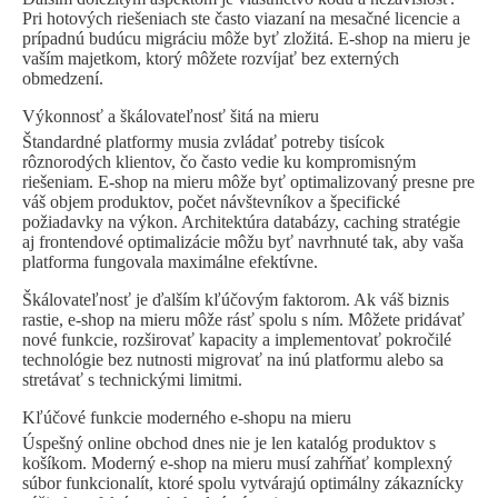
Pri hotových riešeniach ste často viazaní na mesačné licencie a
prípadnú budúcu migráciu môže byť zložitá. E-shop na mieru je
vaším majetkom, ktorý môžete rozvíjať bez externých
obmedzení.
Výkonnosť a škálovateľnosť šitá na mieru
Štandardné platformy musia zvládať potreby tisícok
rôznorodých klientov, čo často vedie ku kompromisným
riešeniam. E-shop na mieru môže byť optimalizovaný presne pre
váš objem produktov, počet návštevníkov a špecifické
požiadavky na výkon. Architektúra databázy, caching stratégie
aj frontendové optimalizácie môžu byť navrhnuté tak, aby vaša
platforma fungovala maximálne efektívne.
Škálovateľnosť je ďalším kľúčovým faktorom. Ak váš biznis
rastie, e-shop na mieru môže rásť spolu s ním. Môžete pridávať
nové funkcie, rozširovať kapacity a implementovať pokročilé
technológie bez nutnosti migrovať na inú platformu alebo sa
stretávať s technickými limitmi.
Kľúčové funkcie moderného e-shopu na mieru
Úspešný online obchod dnes nie je len katalóg produktov s
košíkom. Moderný e-shop na mieru musí zahŕňať komplexný
súbor funkcionalít, ktoré spolu vytvárajú optimálny zákaznícky