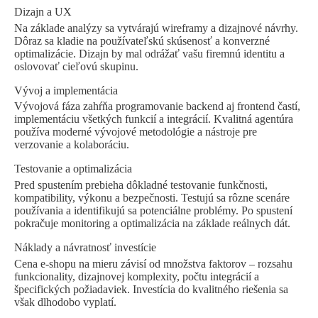
Dizajn a UX
Na základe analýzy sa vytvárajú wireframy a dizajnové návrhy.
Dôraz sa kladie na používateľskú skúsenosť a konverzné
optimalizácie. Dizajn by mal odrážať vašu firemnú identitu a
oslovovať cieľovú skupinu.
Vývoj a implementácia
Vývojová fáza zahŕňa programovanie backend aj frontend častí,
implementáciu všetkých funkcií a integrácií. Kvalitná agentúra
používa moderné vývojové metodológie a nástroje pre
verzovanie a kolaboráciu.
Testovanie a optimalizácia
Pred spustením prebieha dôkladné testovanie funkčnosti,
kompatibility, výkonu a bezpečnosti. Testujú sa rôzne scenáre
používania a identifikujú sa potenciálne problémy. Po spustení
pokračuje monitoring a optimalizácia na základe reálnych dát.
Náklady a návratnosť investície
Cena e-shopu na mieru závisí od množstva faktorov – rozsahu
funkcionality, dizajnovej komplexity, počtu integrácií a
špecifických požiadaviek. Investícia do kvalitného riešenia sa
však dlhodobo vyplatí.