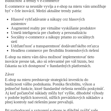
Budúcnosť a trendy v e-commerce
E-commerce sa neustále vyvíja a e-shop na mieru vám umožňuje
byť v čele inovácií. Medzi aktuálne trendy patria:
Hlasové vyhľadávanie a nákupy cez hlasových
asistentov
Augmented reality pre virtuálne vyskúšanie produktov
Umelá inteligencia pre chatboty a personalizáciu
Sociálny e-commerce a nákupy priamo zo sociálnych
sietí
Udržateľnosť a transparentnosť dodávateľského reťazca
Headless commerce pre flexibilitu frontendových riešení
E-shop na mieru vám dáva možnosť implementovať tieto
inovácie presne tak, ako sú relevantné pre váš biznis, bez
čakania na ich dostupnosť v štandardných platformách.
Záver
E-shop na mieru predstavuje strategickú investíciu do
budúcnosti vášho podnikania. Ponúka flexibilitu, výkon a
jedinečné funkcie, ktoré štandardné riešenia nemôžu poskytnúť.
Aj keď počiatočné náklady môžu byť vyššie, dlhodobé výhody
v podobe lepších konverzií, nižších prevádzkových nákladov a
plnej kontroly nad riešením jasne prevažujú.
Pri rozhodovaní o vytvorení e-shopu je dôležité zvážiť vaše