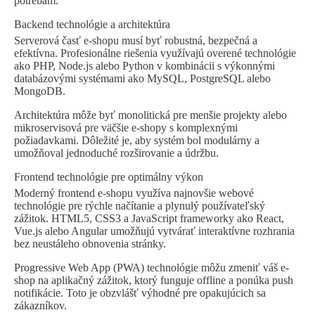
potrebám.
Backend technológie a architektúra
Serverová časť e-shopu musí byť robustná, bezpečná a
efektívna. Profesionálne riešenia využívajú overené technológie
ako PHP, Node.js alebo Python v kombinácii s výkonnými
databázovými systémami ako MySQL, PostgreSQL alebo
MongoDB.
Architektúra môže byť monolitická pre menšie projekty alebo
mikroservisová pre väčšie e-shopy s komplexnými
požiadavkami. Dôležité je, aby systém bol modulárny a
umožňoval jednoduché rozširovanie a údržbu.
Frontend technológie pre optimálny výkon
Moderný frontend e-shopu využíva najnovšie webové
technológie pre rýchle načítanie a plynulý používateľský
zážitok. HTML5, CSS3 a JavaScript frameworky ako React,
Vue.js alebo Angular umožňujú vytvárať interaktívne rozhrania
bez neustáleho obnovenia stránky.
Progressive Web App (PWA) technológie môžu zmeniť váš e-
shop na aplikačný zážitok, ktorý funguje offline a ponúka push
notifikácie. Toto je obzvlášť výhodné pre opakujúcich sa
zákazníkov.