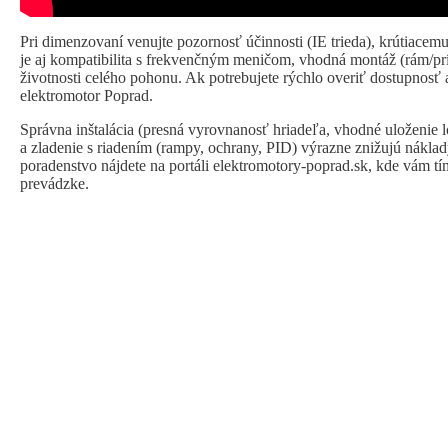
Pri dimenzovaní venujte pozornosť účinnosti (IE trieda), krútiacem
je aj kompatibilita s frekvenčným meničom, vhodná montáž (rám/prír
životnosti celého pohonu. Ak potrebujete rýchlo overiť dostupnosť 
elektromotor Poprad
.
Správna inštalácia (presná vyrovnanosť hriadeľa, vhodné uloženie lo
a zladenie s riadením (rampy, ochrany, PID) výrazne znižujú nákla
poradenstvo nájdete na portáli
elektromotory-poprad.sk
, kde vám tí
prevádzke.