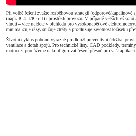
Při volbě řešení zvažte rozběhovou strategii (odporové/kapalinové 
(např. IC411/IC611) i prostředí provozu. V případě větších výkonů a
vinutí – více najdete v přehledu pro
vysokonapěťové elektromotory
minimalizuje rázy, snižuje ztráty a prodlužuje životnost ložisek i př
Životní cyklus pohonu výrazně prodlouží preventivní údržba: pravideln
ventilace a dotah spojů. Pro technické listy, CAD podklady, termín
motor.cz
; pomůžeme nakonfigurovat řešení přesně pro vaši aplikaci.