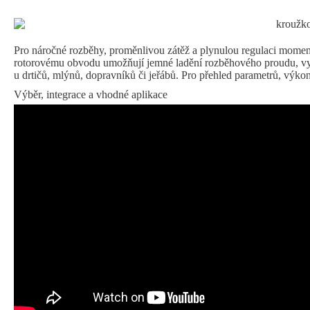
Pro náročné rozběhy, proměnlivou zátěž a plynulou regulaci momen
rotorovému obvodu umožňují jemné ladění rozběhového proudu, v
u drtičů, mlýnů, dopravníků či jeřábů. Pro přehled parametrů, výkon
Výběr, integrace a vhodné aplikace