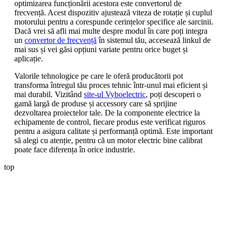
optimizarea funcționării acestora este convertorul de
frecvență. Acest dispozitiv ajustează viteza de rotație și cuplul
motorului pentru a corespunde cerințelor specifice ale sarcinii.
Dacă vrei să afli mai multe despre modul în care poți integra
un
convertor de frecvență
în sistemul tău, accesează linkul de
mai sus și vei găsi opțiuni variate pentru orice buget și
aplicație.
Valorile tehnologice pe care le oferă producătorii pot
transforma întregul tău proces tehnic într-unul mai eficient și
mai durabil. Vizitând
site-ul Vyboelectric
, poți descoperi o
gamă largă de produse și accessory care să sprijine
dezvoltarea proiectelor tale. De la componente electrice la
echipamente de control, fiecare produs este verificat riguros
pentru a asigura calitate și performanță optimă. Este important
să alegi cu atenție, pentru că un motor electric bine calibrat
poate face diferența în orice industrie.
top