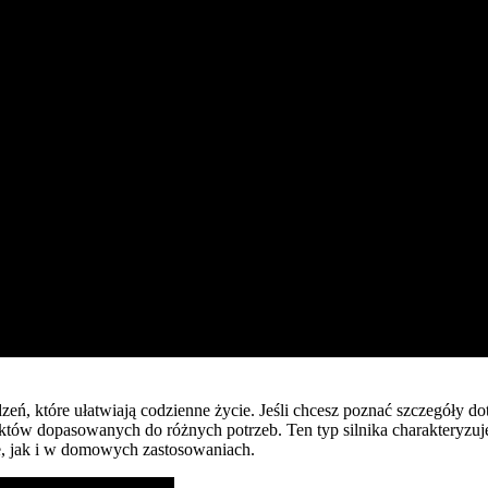
zeń, które ułatwiają codzienne życie. Jeśli chcesz poznać szczegóły 
uktów dopasowanych do różnych potrzeb. Ten typ silnika charakteryzuj
le, jak i w domowych zastosowaniach.