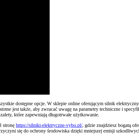
szystkie dostępne opcje. W sklepie online oferującym silnik elektryc
ne jest także, aby zwracać uwagę na parametry techniczne i specyfika
 zalety, które zapewniają długotrwałe użytkowanie.
ź stronę
https://silniki-elektryczne-vybo.pl/
, gdzie znajdziesz bogatą of
rzyczyni się do ochrony środowiska dzięki mniejszej emisji szkodliwych