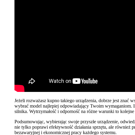
Jeżeli rozważasz kupno takiego urządzenia, dobrze jest znać w
wybrać model najlepiej odpowiadający Twoim wymaganiom. Istot
silnika. Wytrzymałość i odporność na różne warunki to kolejne
Podsumowując, wybierając swoje przyszłe urządzenie, odwied
nie tylko poprawi efektywność działania sprzętu, ale również p
bezawaryjnej i ekonomicznej pracy każdego systemu.