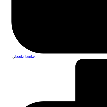
by
books bunker